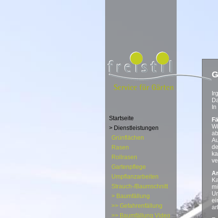
G
Ir
Da
In
Startseite
Fä
Wi
> Dienstleistungen
ab
Grünflächen
Au
de
Rasen
ka
Rollrasen
ve
Gartenpflege
Ar
Umpflanzarbeiten
Ka
Strauch-/Baumschnitt
mi
Um
> Baumfällung
ei
>> Gefahrenfällung
ar
>> Baumfällung Video