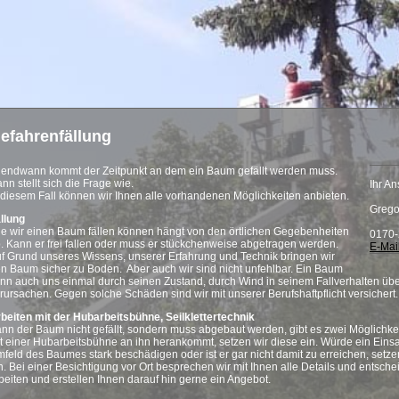
efahrenfällung
gendwann kommt der Zeitpunkt an dem ein Baum gefällt werden muss.
nn stellt sich die Frage wie.
Ihr A
 diesem Fall können wir Ihnen alle vorhandenen Möglichkeiten anbieten.
Grego
llung
e wir einen Baum fällen können hängt von den örtlichen Gegebenheiten
0170-
. Kann er frei fallen oder muss er stückchenweise abgetragen werden.
E-Mai
f Grund unseres Wissens, unserer Erfahrung und Technik bringen wir
n Baum sicher zu Boden. Aber auch wir sind nicht unfehlbar. Ein Baum
nn auch uns einmal durch seinen Zustand, durch Wind in seinem Fallverhalten ü
rursachen. Gegen solche Schäden sind wir mit unserer Berufshaftpflicht versichert.
beiten mit der Hubarbeitsbühne, Seilklettertechnik
nn der Baum nicht gefällt, sondern muss abgebaut werden, gibt es zwei Möglichkei
t einer Hubarbeitsbühne an ihn herankommt, setzen wir diese ein. Würde ein Eins
feld des Baumes stark beschädigen oder ist er gar nicht damit zu erreichen, setzen 
n. Bei einer Besichtigung vor Ort besprechen wir mit Ihnen alle Details und entsch
beiten und erstellen Ihnen darauf hin gerne ein Angebot.