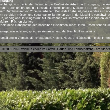
ntsorgung
abhängig von der Art der Fällung ist der Großteil der Arbeit die Entsorgung, das A
r uns, durch unsere und die Leistungsfähigkeit unserer Maschine ab.) Der Holzhä
nem Durchmesser von 21cm verarbeiten. Der Vorteil dabei ist, dass wir das zu häck
ein scheiden müssen und sogar ganze Tannenspitzen in der Maschine verschwinde
ein, wendig aber leistungsstark. Mit Ihm können wir Holzstämme transportieren, d
rfahren, Flächen planieren.
r einfache Transport beider Maschinen zusammen, macht ihren Einsatz schnell und 
so egal was oder wo, sprechen sie uns an und der Rest läuft von alleine.
umfällung in
Viersen
, Mönchgladbach, Krefeld, Neuss und Düsseldorf bietet Ihnen f
© 2009-2026 freistil - Service im Garten | Garten- und Landschaftsbau am Nieder