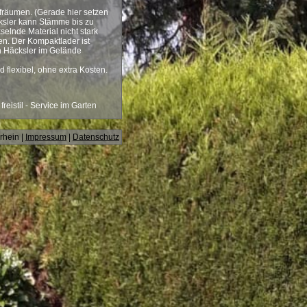
ufräumen. (Gerade hier setzen
cksler kann Stämme bis zu
selnde Material nicht stark
n. Der Kompaktlader ist
en Häcksler im Gelände
flexibel, ohne extra Kosten.
reistil - Service im Garten
rhein |
Impressum
|
Datenschutz