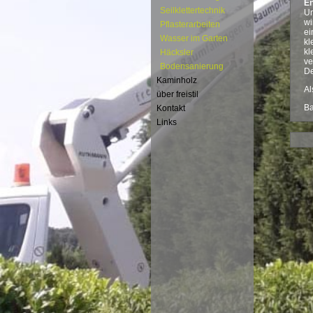
E
Seilklettertechnik
Un
wi
Pflasterarbeiten
ei
Wasser im Garten
kl
kl
Häcksler
ve
Bodensanierung
De
Kaminholz
Al
über freistil
Ba
Kontakt
Links