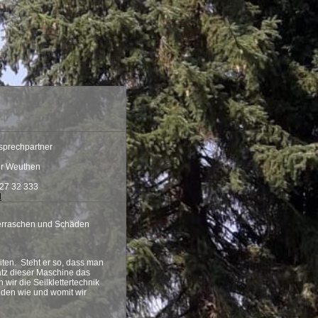
nsprechpartner
r Weuthen
27 32 333
l
berraschen und Schäden
ten. Steht er so, dass man
atz dieser Maschine das
wir die Seilklettertechnik
eiden wie und womit wir