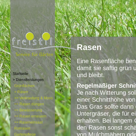
Rasen
Eine Rasenfläche benö
damit sie saftig grün 
Startseite
und bleibt.
> Dienstleistungen
Regelmäßiger Schni
Grünflächen
Je nach Witterung sol
> Rasen
>> Verkrautung & Moos
einer Schnitthöhe vo
>> Rasen düngen
Das Gras sollte dann
>> Bewässerung
Untergräser, die für 
>> Rasen erneuern
erhalten. Bei langem 
>> Raseneinsaat
den Rasen sonst schä
Rollrasen
von Mulchmähern ode
Gartenpflege