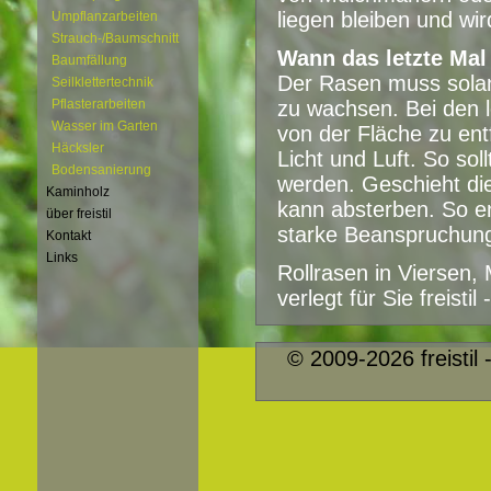
liegen bleiben und wi
Umpflanzarbeiten
Strauch-/Baumschnitt
Wann das letzte Mal
Baumfällung
Der Rasen muss solan
Seilklettertechnik
Pflasterarbeiten
zu wachsen. Bei den l
Wasser im Garten
von der Fläche zu entf
Häcksler
Licht und Luft. So sol
Bodensanierung
werden. Geschieht die
Kaminholz
kann absterben. So en
über freistil
starke Beanspruchung
Kontakt
Links
Rollrasen in
Viersen
,
verlegt für Sie freisti
© 2009-2026 freistil